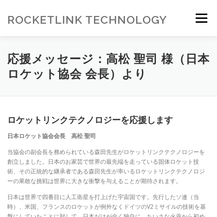
コ
ン
ROCKETLINK TECHNOLOGY
メニュー
テ
ン
ツ
へ
応援メッセージ：高松 聖司 様（日本
ス
ロケット協会 会長）より
キ
ッ
プ
ロケットリンクテクノロジーを応援します
日本ロケット協会会長 高松 聖司
当協会の副会長を務められている森田先生がロケットリンクテクノロジーを
創立しました。日本のお家芸で世界の最先端を走っている固体ロケット技
術、その正統的な継承者である森田先生が率いるロケットリンクテクノロジ
ーの果敢な挑戦は世界に大きな衝撃を与えることが期待されます。
日本は世界で四番目に人工衛星を打上げた宇宙国です。先行したソ連（当
時）、米国、フランスのロケットが例外なくドイツのV2ミサイルの技術を基
盤にしていたことに対して、日本だけが全く独自に、ちいさな火薬から初め