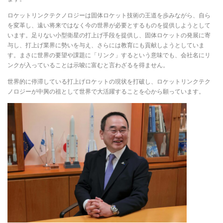
ロケットリンクテクノロジーは固体ロケット技術の王道を歩みながら、自ら
を変革し、遠い将来ではなく今の世界が必要とするものを提供しようとして
います。足りない小型衛星の打上げ手段を提供し、固体ロケットの発展に寄
与し、打上げ業界に勢いを与え、さらには教育にも貢献しようとしていま
す。まさに世界の要望や課題に「リンク」するという意味でも、会社名にリ
ンクが入っていることは示唆に富むと言わざるを得ません。
世界的に停滞している打上げロケットの現状を打破し、ロケットリンクテク
ノロジーが中興の祖として世界で大活躍することを心から願っています。