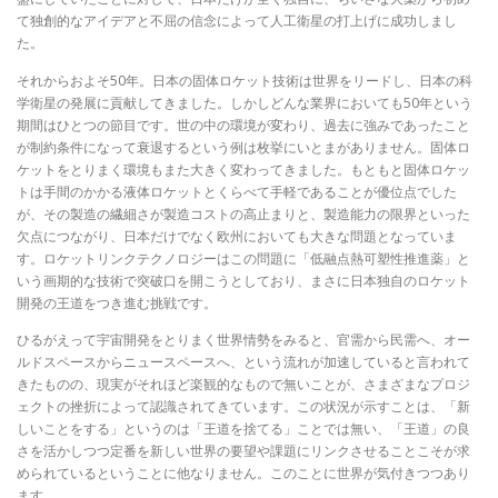
て独創的なアイデアと不屈の信念によって人工衛星の打上げに成功しまし
た。
それからおよそ50年。日本の固体ロケット技術は世界をリードし、日本の科
学衛星の発展に貢献してきました。しかしどんな業界においても50年という
期間はひとつの節目です。世の中の環境が変わり、過去に強みであったこと
が制約条件になって衰退するという例は枚挙にいとまがありません。固体ロ
ケットをとりまく環境もまた大きく変わってきました。もともと固体ロケッ
トは手間のかかる液体ロケットとくらべて手軽であることが優位点でした
が、その製造の繊細さが製造コストの高止まりと、製造能力の限界といった
欠点につながり、日本だけでなく欧州においても大きな問題となっていま
す。ロケットリンクテクノロジーはこの問題に「低融点熱可塑性推進薬」と
いう画期的な技術で突破口を開こうとしており、まさに日本独自のロケット
開発の王道をつき進む挑戦です。
ひるがえって宇宙開発をとりまく世界情勢をみると、官需から民需へ、オー
ルドスペースからニュースペースへ、という流れが加速していると言われて
きたものの、現実がそれほど楽観的なもので無いことが、さまざまなプロジ
ェクトの挫折によって認識されてきています。この状況が示すことは、「新
しいことをする」というのは「王道を捨てる」ことでは無い、「王道」の良
さを活かしつつ定番を新しい世界の要望や課題にリンクさせることこそが求
められているということに他なりません。このことに世界が気付きつつあり
ます。